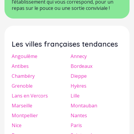
l’établissement qui vous correspond, pour un
repas sur le pouce ou une sortie conviviale !
Les villes françaises tendances
Angoulême
Annecy
Antibes
Bordeaux
Chambéry
Dieppe
Grenoble
Hyères
Lans en Vercors
Lille
Marseille
Montauban
Montpellier
Nantes
Nice
Paris