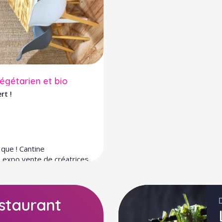
égétarien et bio
rt !
 que ! Cantine
, expo vente de créatrices
staurant