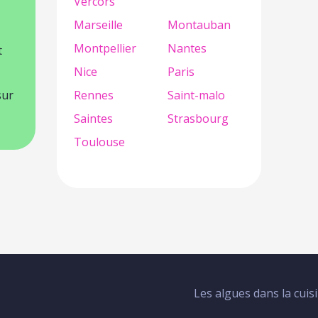
Vercors
Marseille
Montauban
Montpellier
Nantes
t
Nice
Paris
sur
Rennes
Saint-malo
Saintes
Strasbourg
Toulouse
Les algues dans la cuis
Menu