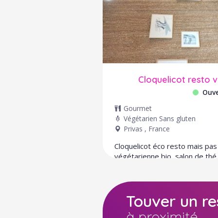
Cloquelicot resto v
Ouve
Gourmet
Végétarien
Sans gluten
Privas
,
France
Cloquelicot éco resto mais pas
végétarienne bio, salon de thé
locales&nbsp;
Touver un re
à proximité