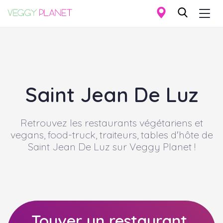
Togg
navi
Aller
au
contenu
principal
Saint Jean De Luz
Retrouvez les restaurants végétariens et
vegans, food-truck, traiteurs, tables d'hôte de
Saint Jean De Luz
sur Veggy Planet !
Touver un restaurant