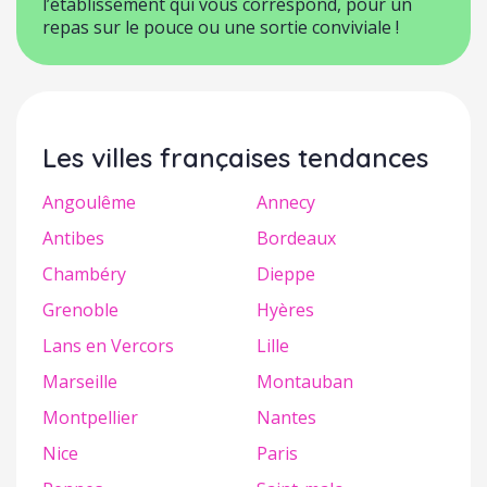
l’établissement qui vous correspond, pour un
repas sur le pouce ou une sortie conviviale !
Les villes françaises tendances
Angoulême
Annecy
Antibes
Bordeaux
Chambéry
Dieppe
Grenoble
Hyères
Lans en Vercors
Lille
Marseille
Montauban
Montpellier
Nantes
Nice
Paris