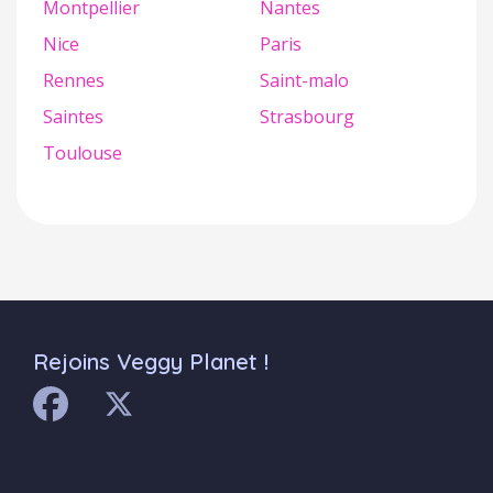
Montpellier
Nantes
Nice
Paris
Rennes
Saint-malo
Saintes
Strasbourg
Toulouse
Rejoins Veggy Planet !