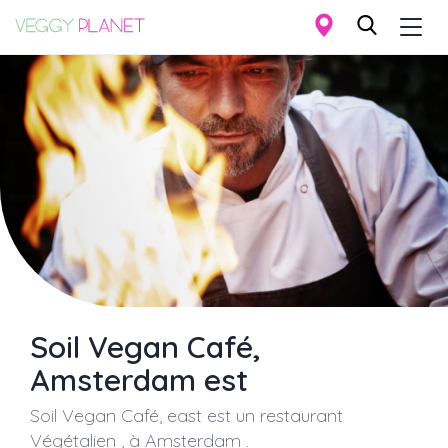
Togg
navi
Aller
au
contenu
principal
Soil Vegan Café,
Amsterdam est
Soil Vegan Café, east
est un restaurant
Végétalien , à
Amsterdam
.