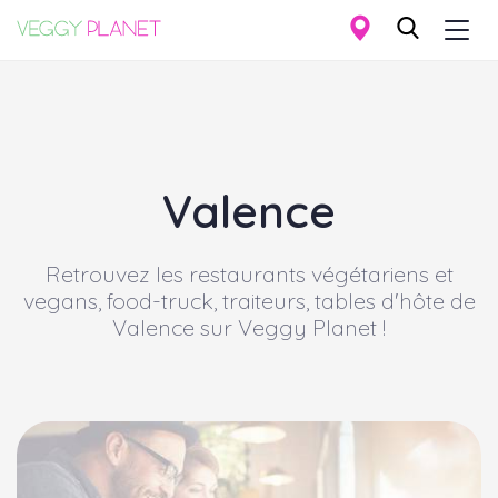
Togg
navi
Aller
au
contenu
principal
Valence
Retrouvez les restaurants végétariens et
vegans, food-truck, traiteurs, tables d'hôte de
Valence
sur Veggy Planet !