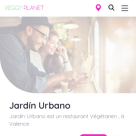
Togg
navi
Aller
au
contenu
principal
Jardín Urbano
Jardín Urbano
est un restaurant Végétarien , à
Valence
.