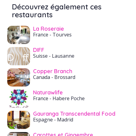
Découvrez également ces
restaurants
La Roseraie
France
- Tourves
DIFF
Suisse
- Lausanne
Copper Branch
Canada
- Brossard
Naturawlife
France
- Habere Poche
Gauranga Transcendental Food
Espagne
- Madrid
Carottes et Gingembre