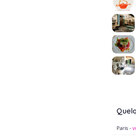
Quelq
Paris -
v