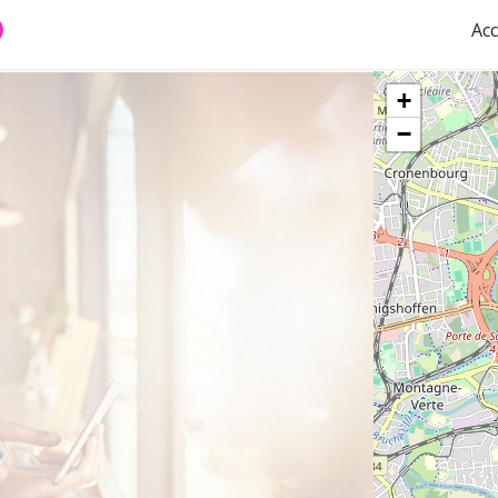
Acc
+
−