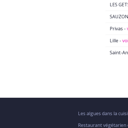
LES GET
SAUZON
Privas -
Lille -
vo
Saint-An
Les algues dans la cuis
Menu
Footer
Restaurant végétarien 