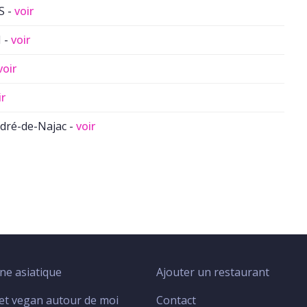
S -
voir
 -
voir
voir
ir
dré-de-Najac -
voir
ine asiatique
Ajouter un restaurant
Menu
footer
et vegan autour de moi
Contact