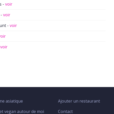
s -
voir
 -
voir
unt -
voir
voir
-
voir
ine asiatique
Ajouter un restaurant
Menu
footer
et vegan autour de moi
Contact