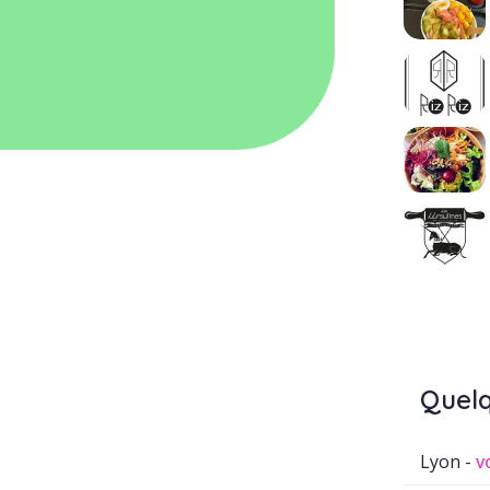
Quelq
Lyon -
v