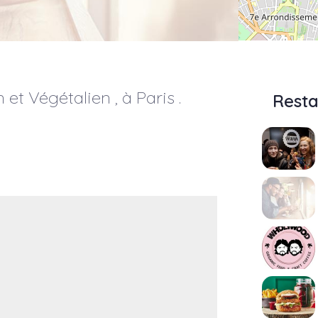
 et Végétalien , à
Paris
.
Resta