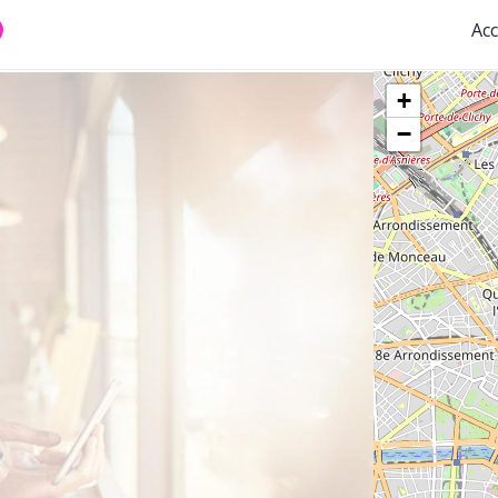
Acc
+
−