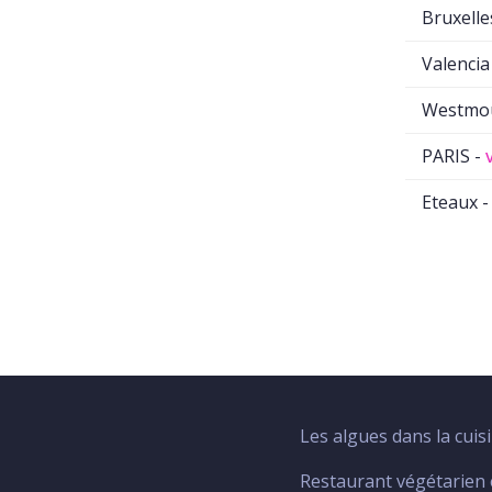
Bruxelle
Valencia
Westmo
PARIS -
Eteaux 
Les algues dans la cuis
Menu
Footer
Restaurant végétarien 