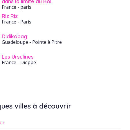
dans la limite du Bol.
France
- paris
Riz Riz
France
- Paris
Didikobag
Guadeloupe
- Pointe à Pitre
Les Ursulines
France
- Dieppe
ues villes à découvrir
oir