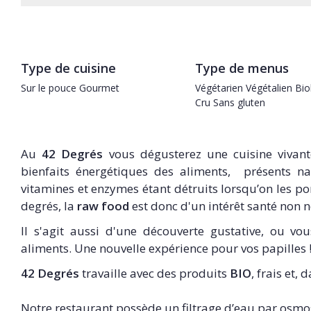
Type de cuisine
Type de menus
Sur le pouce
Gourmet
Végétarien
Végétalien
Bio
Cru
Sans gluten
Au
42 Degrés
vous dégusterez une cuisine vivan
bienfaits énergétiques des aliments, présents nat
vitamines et enzymes étant détruits lorsqu’on les p
degrés, la
raw food
est donc d'un intérêt santé non n
Il s'agit aussi d'une découverte gustative, ou vou
aliments. Une nouvelle expérience pour vos papilles 
42 Degrés
travaille avec des produits
BIO
, frais et,
Notre restaurant possède un filtrage d’eau par osmos