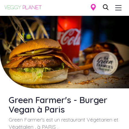
Togg
navi
Aller
au
contenu
principal
Green Farmer's - Burger
Vegan à Paris
Green Farmer's
est un restaurant Végétarien et
Végétalien , à
PARIS
.